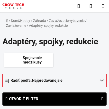
Prejsť
Hľadať
NÁKUP
na
obsah
KOŠÍK
Domov
/
Dom&Hobby
/
Záhrada
/
Zavlažovacie vybavenie
/
Zavlažovanie
/
Adaptéry, spojky, redukcie
Adaptéry, spojky, redukcie
Spojovacie
medzikusy
R
Radiť podľa:
Najpredávanejšie
a
d
e
OTVORIŤ FILTER
n
i