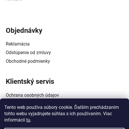
Objednávky
Reklamácia
Odstúpenie od zmluvy
Obchodné podmienky
Klientský servis
Ochrana osobných údajov
Alternatívne riešenie spotrebiteľských sporov
Tento web používa súbory cookie. Ďalším prechádzaním
Zásady používania súborov cookie (EÚ)
tohto webu vyjadrujete súhlas s ich používaním. Viac
informácií
tu
.