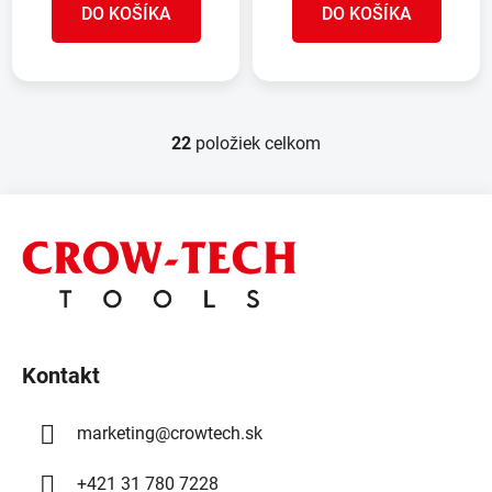
DO KOŠÍKA
DO KOŠÍKA
22
položiek celkom
O
v
l
Z
á
á
d
p
a
ä
c
t
i
e
i
p
Kontakt
e
r
v
marketing
@
crowtech.sk
k
y
+421 31 780 7228
v