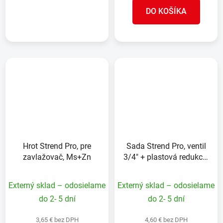
DETAIL
DO KOŠÍKA
Hrot Strend Pro, pre
Sada Strend Pro, ventil
zavlažovač, Ms+Zn
3/4" + plastová redukcia
60 mm + výpust 1", na
IBC nádrž,, Pozink
Externý sklad – odosielame
Externý sklad – odosielame
do 2- 5 dní
do 2- 5 dní
3,65 € bez DPH
4,60 € bez DPH