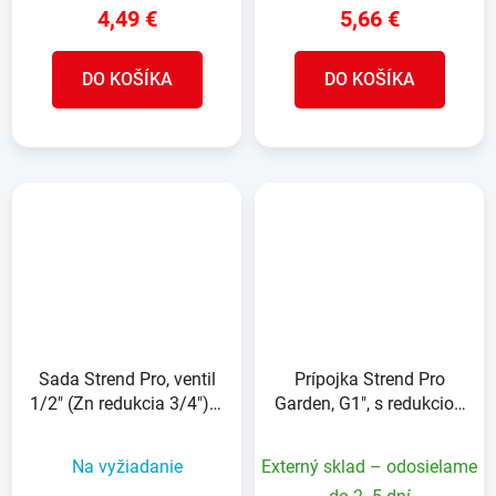
4,49 €
5,66 €
DO KOŠÍKA
DO KOŠÍKA
Sada Strend Pro, ventil
Prípojka Strend Pro
1/2" (Zn redukcia 3/4") +
Garden, G1", s redukciou
plastová redukcia 60
G3/4", na vodovodný
mm + výpust 3/4" , na
kohútik, vnútorný závit,
Na vyžiadanie
Externý sklad – odosielame
IBC nádrž, Pozink
MAX FLOW