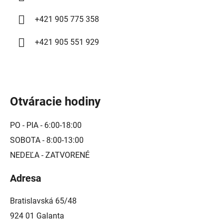
ý
+421 905 775 358
p
i
+421 905 551 929
s
u
Otváracie hodiny
PO - PIA - 6:00-18:00
SOBOTA - 8:00-13:00
NEDEĽA - ZATVORENÉ
Adresa
Bratislavská 65/48
924 01 Galanta