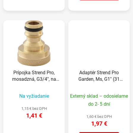
Prípojka Strend Pro,
Adaptér Strend Pro
mosadzná, G3/4", na
Garden, Ms, G1" (31
vodovodný kohútik,
mm), vonkajší závit,
vnútorný závit
záhradný
Na vyžiadanie
Externý sklad – odosielame
do 2- 5 dní
1,15 € bez DPH
1,41 €
1,60 € bez DPH
1,97 €