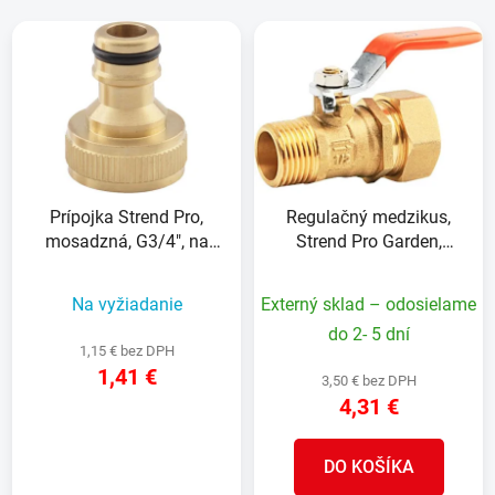
V
e
ý
p
p
r
i
o
s
d
p
u
r
k
Prípojka Strend Pro,
Regulačný medzikus,
o
t
mosadzná, G3/4", na
Strend Pro Garden,
d
o
vodovodný kohútik,
ventil, mosadzný, G1/2"
u
v
vnútorný závit
Na vyžiadanie
Externý sklad – odosielame
k
t
do 2- 5 dní
1,15 € bez DPH
o
1,41 €
3,50 € bez DPH
v
4,31 €
DETAIL
DO KOŠÍKA